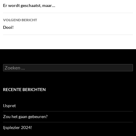
o
A
navigatie
Er wordt geschaatst, maar…
o
p
VOLGEND BERICHT
k
p
Dooi!
Zoeken
naar:
RECENTE BERICHTEN
IJspret
Zou het gaan gebeuren?
Ijsplezier 2024!