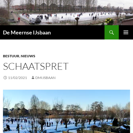
Zoeken
De Meernse IJsbaan
GA
PRIMAI
NAAR
MENU
DE
INHOUD
BESTUUR
,
NIEUWS
SCHAATSPRET
11/02/2021
DMIJSBAAN