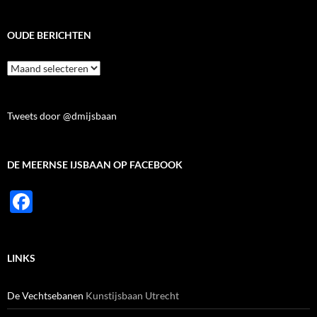
OUDE BERICHTEN
Oude
berichten
Tweets door @dmijsbaan
DE MEERNSE IJSBAAN OP FACEBOOK
F
ac
e
LINKS
b
o
De Vechtsebanen
Kunstijsbaan Utrecht
o