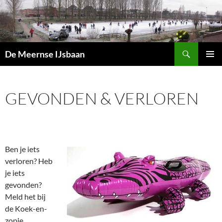
Zoeken
De Meernse IJsbaan
GA
PRIMAI
NAAR
MENU
DE
GEVONDEN & VERLOREN
INHOUD
Ben je iets
verloren? Heb
je iets
gevonden?
Meld het bij
de Koek-en-
zopie.