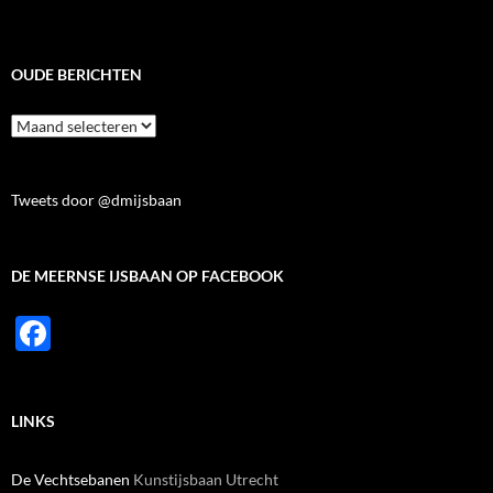
OUDE BERICHTEN
Oude
berichten
Tweets door @dmijsbaan
DE MEERNSE IJSBAAN OP FACEBOOK
F
ac
e
LINKS
b
o
De Vechtsebanen
Kunstijsbaan Utrecht