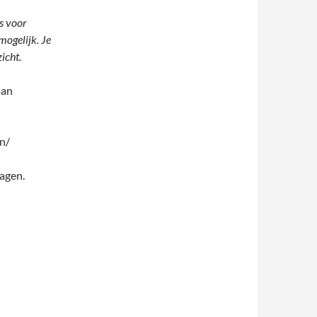
us voor
mogelijk. Je
icht.
aan
n/
agen.