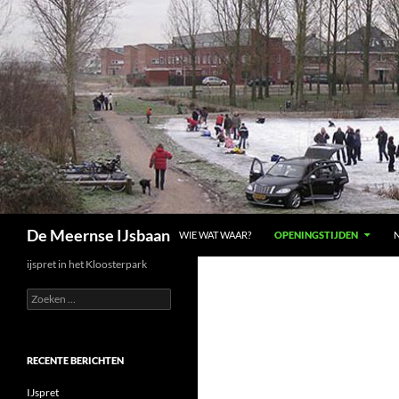
GA NAAR DE INHOUD
Zoeken
De Meernse IJsbaan
WIE WAT WAAR?
OPENINGSTIJDEN
ijspret in het Kloosterpark
Zoeken
naar:
RECENTE BERICHTEN
IJspret