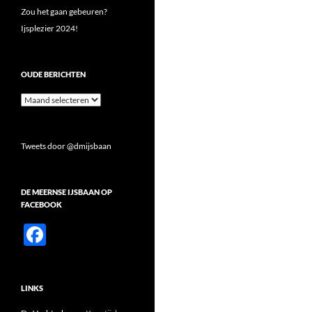
Zou het gaan gebeuren?
Ijsplezier 2024!
OUDE BERICHTEN
Oude
berichten
Tweets door @dmijsbaan
DE MEERNSE IJSBAAN OP
FACEBOOK
F
ac
e
LINKS
b