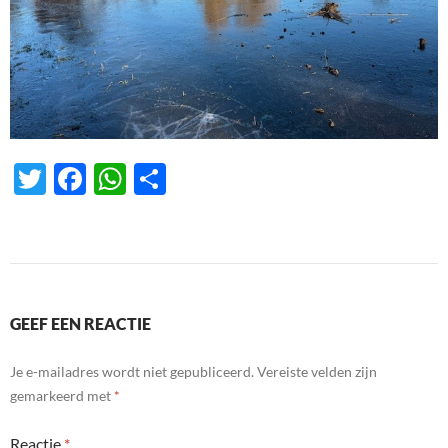
T
F
W
D
w
ac
h
el
itt
e
at
e
er
b
s
n
o
A
GEEF EEN REACTIE
o
p
k
p
Je e-mailadres wordt niet gepubliceerd.
Vereiste velden zijn
gemarkeerd met
*
Reactie
*