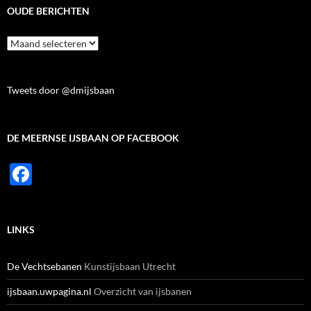
OUDE BERICHTEN
Oude
berichten
Tweets door @dmijsbaan
DE MEERNSE IJSBAAN OP FACEBOOK
F
ac
e
LINKS
b
o
De Vechtsebanen
Kunstijsbaan Utrecht
o
ijsbaan.uwpagina.nl
Overzicht van ijsbanen
k